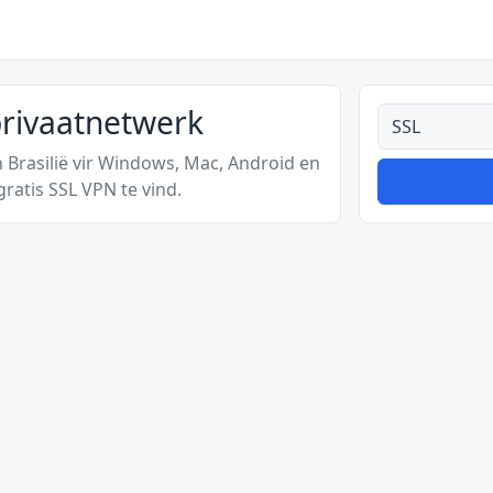
nprivaatnetwerk
Alle tipes
n Brasilië vir Windows, Mac, Android en
ratis SSL VPN te vind.