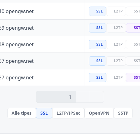
10.opengw.net
SSL
L2TP
SS
59.opengw.net
SSL
L2TP
SS
48.opengw.net
SSL
L2TP
SS
57.opengw.net
SSL
L2TP
SS
27.opengw.net
SSL
L2TP
SS
› 2
» 18
1
Alle tipes
SSL
L2TP/IPSec
OpenVPN
SSTP