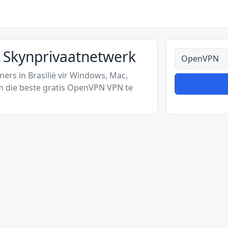
s Skynprivaatnetwerk
Alle tipes
ers in Brasilië vir Windows, Mac,
m die beste gratis OpenVPN VPN te