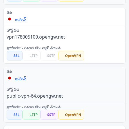
జపాన్
vpn178005109.opengw.net
SSL
L2TP
SSTP
OpenVPN
జపాన్
public-vpn-64.opengw.net
SSL
L2TP
SSTP
OpenVPN