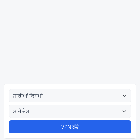
ਸਾਰੀਆਂ ਕਿਸਮਾਂ
ਸਾਰੇ ਦੇਸ਼
VPN ਲੱਭੋ