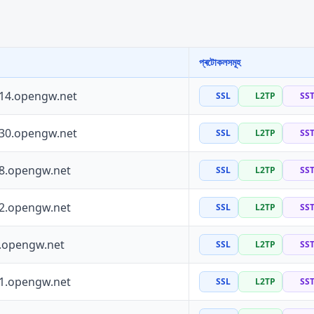
প্ৰটোকলসমূহ
114.opengw.net
SSL
L2TP
SS
130.opengw.net
SSL
L2TP
SS
88.opengw.net
SSL
L2TP
SS
72.opengw.net
SSL
L2TP
SS
0.opengw.net
SSL
L2TP
SS
41.opengw.net
SSL
L2TP
SS