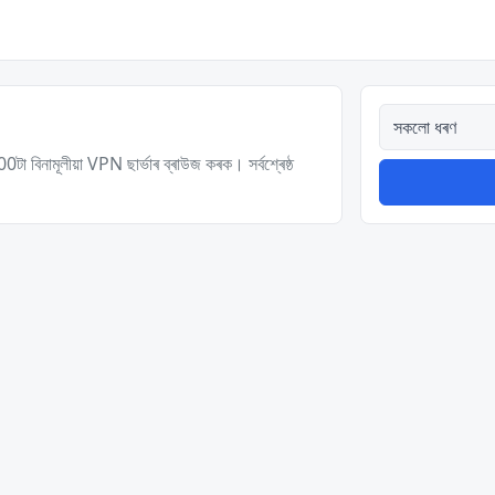
সকলো ধৰণ
মূলীয়া VPN ছাৰ্ভাৰ ব্ৰাউজ কৰক। সৰ্বশ্ৰেষ্ঠ