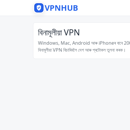
VPNHUB
বিনামূলীয়া VPN
Windows, Mac, Android আৰু iPhoneৰ বাবে 2000টা বিনা
বিনামূলীয়া VPN বিচাৰিবলৈ দেশ আৰু প্ৰটোকল তুলনা কৰক।