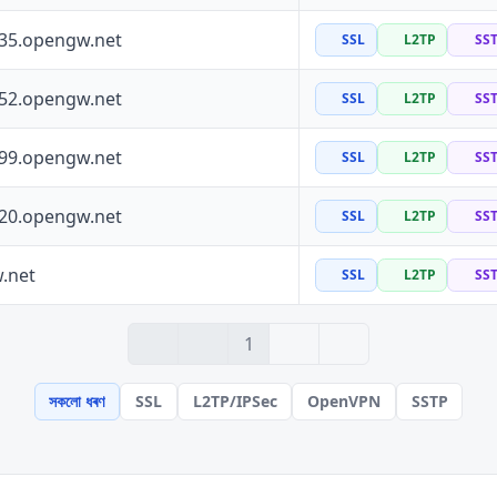
135.opengw.net
SSL
L2TP
SS
152.opengw.net
SSL
L2TP
SS
199.opengw.net
SSL
L2TP
SS
120.opengw.net
SSL
L2TP
SS
.net
SSL
L2TP
SS
› 2
» 100
1
সকলো ধৰণ
SSL
L2TP/IPSec
OpenVPN
SSTP