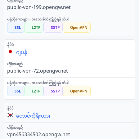
public-vpn-199.opengw.net
SSL
L2TP
SSTP
OpenVPN
ဂျပန်
public-vpn-72.opengw.net
SSL
L2TP
SSTP
OpenVPN
တောင်ကိုရီးယား
vpn456334502.opengw.net