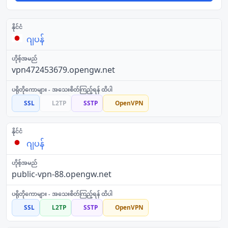
ဂျပန်
vpn472453679.opengw.net
SSL
L2TP
SSTP
OpenVPN
ဂျပန်
public-vpn-88.opengw.net
SSL
L2TP
SSTP
OpenVPN