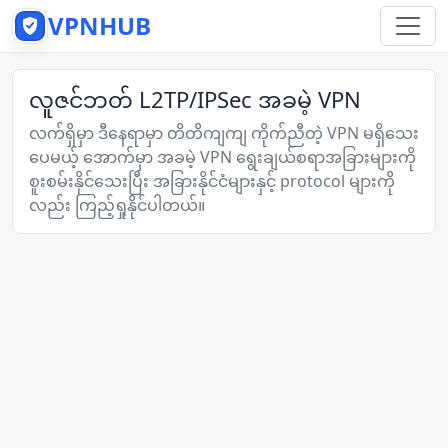
VPNHUB
လူဇင်ဘတ် L2TP/IPSec အခမဲ့ VPN
လက်ရှိမှာ ဒီနေရာမှာ တိတိကျကျ ကိုက်ညီတဲ့ VPN မရှိသေး
ပေမယ့် အောက်မှာ အခမဲ့ VPN ရွေးချယ်စရာအခြားများကို
စူးစမ်းနိုင်သေးပြီး အခြားနိုင်ငံများနှင့် protocol များကို
လည်း ကြည့်ရှုနိုင်ပါတယ်။