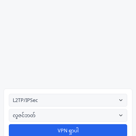
အမျိုးအစားအားလုံး
နိုင်ငံအားလုံး
VPN ရှာပါ