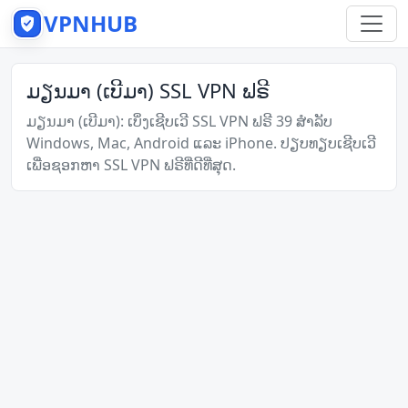
VPNHUB
ມຽນມາ (ເບີມາ) SSL VPN ຟຣີ
ມຽນມາ (ເບີມາ): ເບິ່ງເຊີບເວີ SSL VPN ຟຣີ 39 ສຳລັບ
Windows, Mac, Android ແລະ iPhone. ປຽບທຽບເຊີບເວີ
ເພື່ອຊອກຫາ SSL VPN ຟຣີທີ່ດີທີ່ສຸດ.