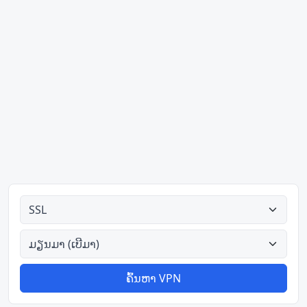
ປະເພດທັງໝົດ
ປະເທດທັງໝົດ
ຄົ້ນຫາ VPN