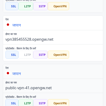
SSL
L2TP
SSTP
OpenVPN
जापान
vpn385455528.opengw.net
SSL
L2TP
SSTP
OpenVPN
जापान
public-vpn-41.opengw.net
SSL
L2TP
SSTP
OpenVPN