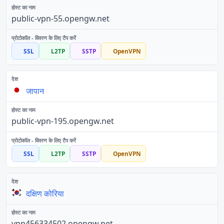
public-vpn-55.opengw.net
SSL
L2TP
SSTP
OpenVPN
जापान
public-vpn-195.opengw.net
SSL
L2TP
SSTP
OpenVPN
दक्षिण कोरिया
vpn456334502.opengw.net