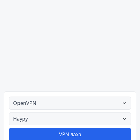
Массо тайпанаш
Массо пачхьалкхаш
VPN лаха