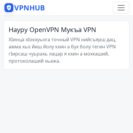
VPNHUB
Науру OpenVPN Мукъа VPN
ХӀинца хӀокхуьнга точный VPN нийсъярш дац,
амма хьо йиш йолу кхин а бух болу тегин VPN
гӀирсаш чуьрахь лацар я кхин а мохкаший,
протоколаший хьажа.