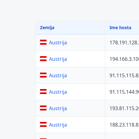
Zemlja
Ime hosta
178.191.128
Austrija
194.166.3.10
Austrija
91.115.115.8
Austrija
91.115.144.9
Austrija
193.81.115.2
Austrija
188.23.118.8
Austrija