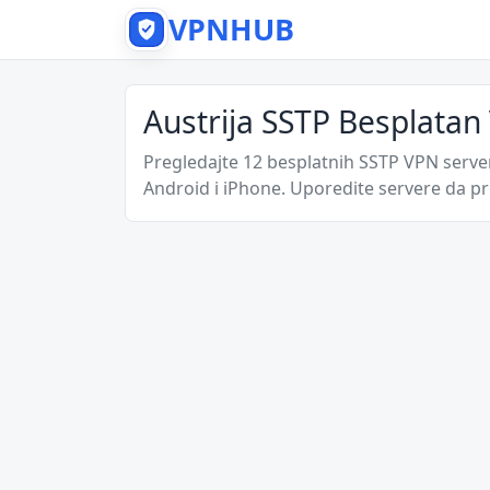
VPNHUB
Austrija SSTP Besplatan
Pregledajte 12 besplatnih SSTP VPN serve
Android i iPhone. Uporedite servere da pr