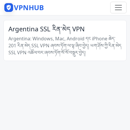
VPNHUB
Argentina SSL རིན་མེད VPN
Argentina: Windows, Mac, Android དང iPhone ཆེད་
201 རིན་མེད SSL VPN ཞབས་ཏོག་ལ་ལྟ་ཞིབ་བྱེད། ཡག་ཤོས་ཀྱི་རིན་མེད
SSL VPN འཚོལ་བར་ཞབས་ཏོག་སོ་སོ་བསྡུར་བྱེད།