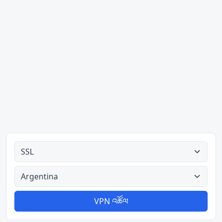
རིགས་ཚང་མ
རྒྱལ་ཁབ་ཚང་མ
VPN འཚོལ