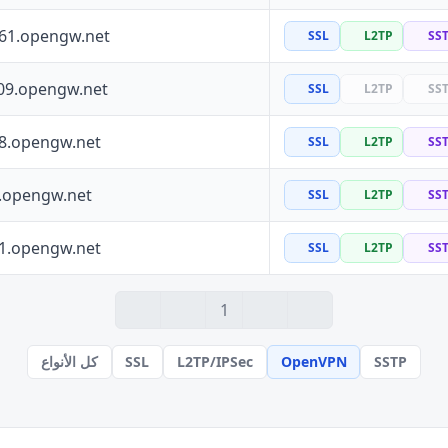
161.opengw.net
SSL
L2TP
SS
09.opengw.net
SSL
L2TP
SS
88.opengw.net
SSL
L2TP
SS
0.opengw.net
SSL
L2TP
SS
41.opengw.net
SSL
L2TP
SS
1
SSTP
OpenVPN
L2TP/IPSec
SSL
كل الأنواع