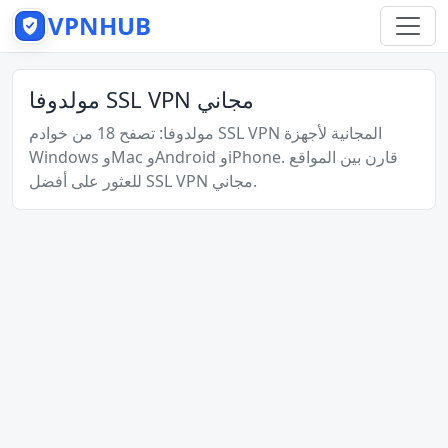
VPNHUB
مولدوفا SSL VPN مجاني
مولدوفا: تصفح 18 من خوادم SSL VPN المجانية لأجهزة
Windows وMac وAndroid وiPhone. قارن بين المواقع
للعثور على أفضل SSL VPN مجاني.