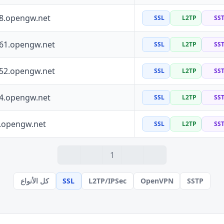
88.opengw.net
SSL
L2TP
SS
161.opengw.net
SSL
L2TP
SS
252.opengw.net
SSL
L2TP
SS
64.opengw.net
SSL
L2TP
SS
0.opengw.net
SSL
L2TP
SS
1
SSTP
OpenVPN
L2TP/IPSec
SSL
كل الأنواع