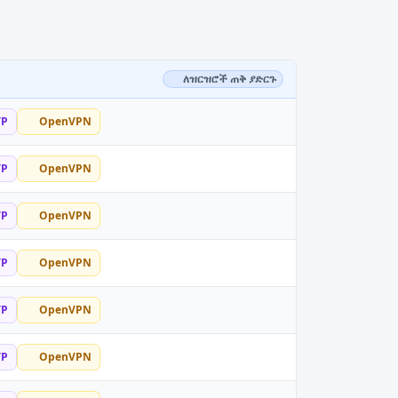
ለዝርዝሮች ጠቅ ያድርጉ
TP
OpenVPN
TP
OpenVPN
TP
OpenVPN
TP
OpenVPN
TP
OpenVPN
TP
OpenVPN