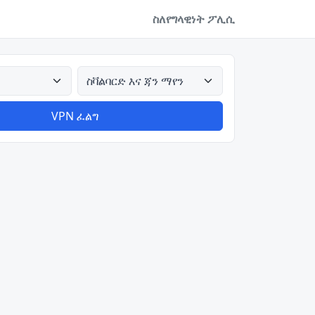
ስለ
የግላዊነት ፖሊሲ
ሁሉም አገሮች
VPN ፈልግ