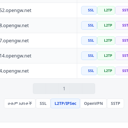
252.opengw.net
SSL
L2TP
SS
88.opengw.net
SSL
L2TP
SS
97.opengw.net
SSL
L2TP
SS
114.opengw.net
SSL
L2TP
SS
64.opengw.net
SSL
L2TP
SS
1
ሁሉም አይነቶች
SSL
L2TP/IPSec
OpenVPN
SSTP