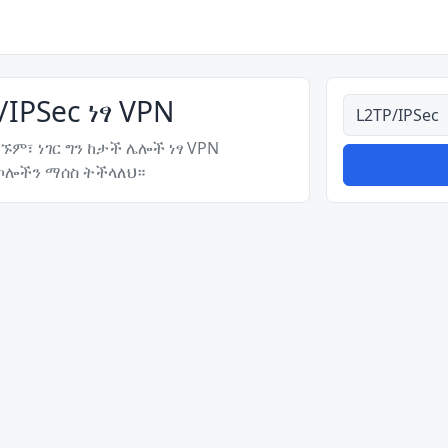
/IPSec ነፃ VPN
ሁሉም አይነቶች
ኙም፣ ነገር ግን ከታች ሌሎች ነፃ VPN
ኮሎችን ማሰስ ትችላለህ።