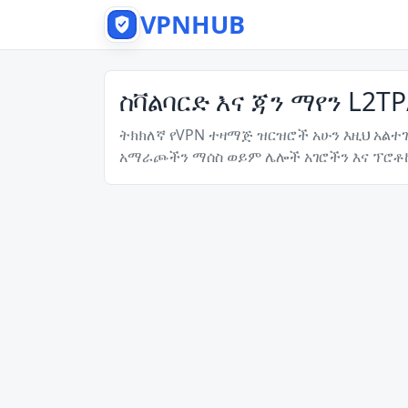
VPNHUB
ስቫልባርድ እና ጃን ማየን L2TP
ትክክለኛ የVPN ተዛማጅ ዝርዝሮች አሁን እዚህ አልተገ
አማራጮችን ማሰስ ወይም ሌሎች አገሮችን እና ፕሮቶ