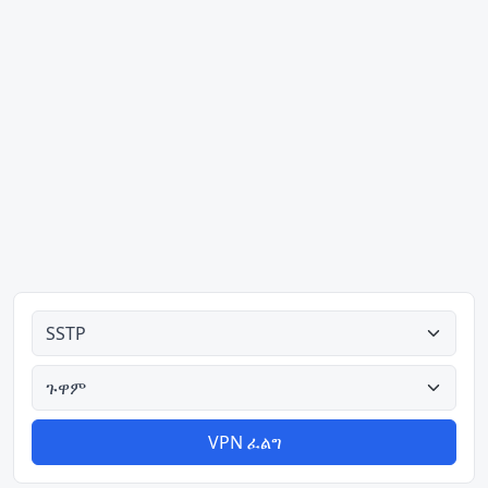
ሁሉም አይነቶች
ሁሉም አገሮች
VPN ፈልግ