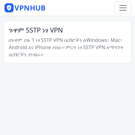
VPNHUB
ጉዋም SSTP ነፃ VPN
በጉዋም ያሉ 1 ነፃ SSTP VPN ሰርቨሮችን ለWindows፣ Mac፣
Android እና iPhone ያስሱ። ምርጥ ነፃ SSTP VPN ለማግኘት
ሰርቨሮችን ያነፃፅሩ።