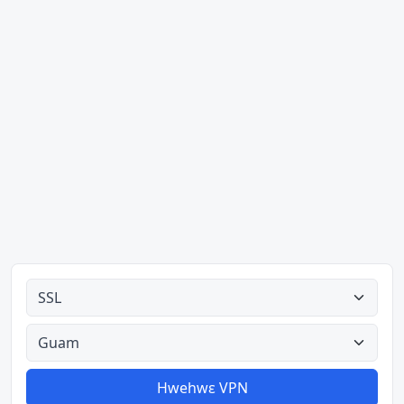
Ahodoɔ nyinaa
Aman nyinaa
Hwehwɛ VPN