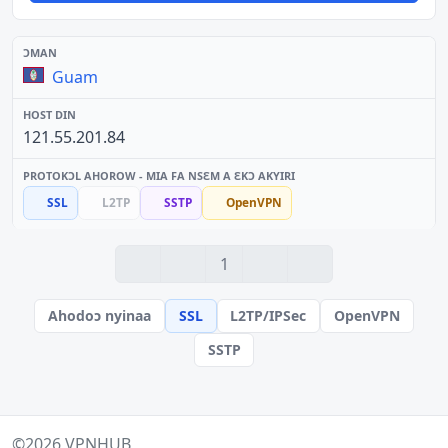
Guam
121.55.201.84
SSL
L2TP
SSTP
OpenVPN
1
Ahodoɔ nyinaa
SSL
L2TP/IPSec
OpenVPN
SSTP
©2026
VPNHUB