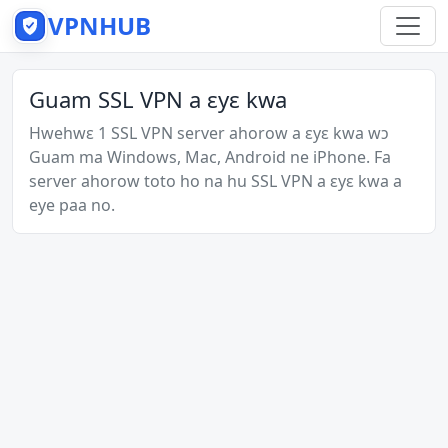
VPNHUB
Guam SSL VPN a ɛyɛ kwa
Hwehwɛ 1 SSL VPN server ahorow a ɛyɛ kwa wɔ
Guam ma Windows, Mac, Android ne iPhone. Fa
server ahorow toto ho na hu SSL VPN a ɛyɛ kwa a
eye paa no.