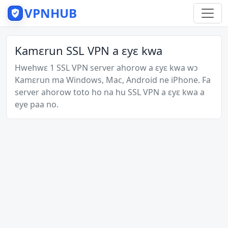
VPNHUB
Kamɛrun SSL VPN a ɛyɛ kwa
Hwehwɛ 1 SSL VPN server ahorow a ɛyɛ kwa wɔ
Kamɛrun ma Windows, Mac, Android ne iPhone. Fa
server ahorow toto ho na hu SSL VPN a ɛyɛ kwa a
eye paa no.