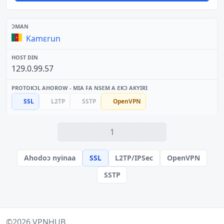
Kamɛrun
129.0.99.57
SSL
L2TP
SSTP
OpenVPN
1
Ahodoɔ nyinaa
SSL
L2TP/IPSec
OpenVPN
SSTP
©2026
VPNHUB