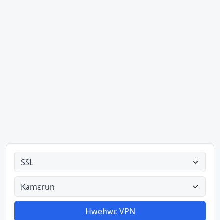
Ahodoɔ nyinaa
Aman nyinaa
Hwehwɛ VPN