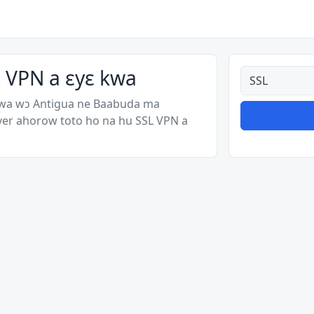
 VPN a ɛyɛ kwa
Ahodoɔ nyina
kwa wɔ Antigua ne Baabuda ma
ver ahorow toto ho na hu SSL VPN a