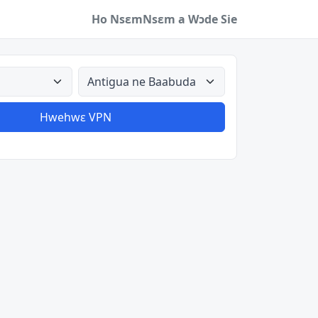
Ho Nsɛm
Nsɛm a Wɔde Sie
a
Aman nyinaa
Hwehwɛ VPN