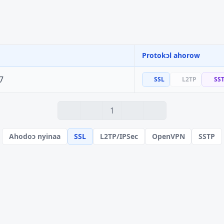
Protokɔl ahorow
7
SSL
L2TP
SS
1
Ahodoɔ nyinaa
SSL
L2TP/IPSec
OpenVPN
SSTP