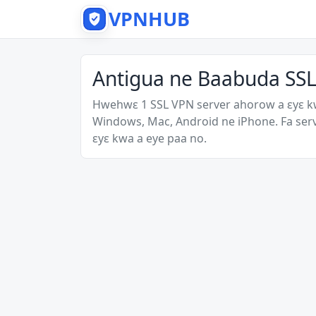
VPNHUB
Antigua ne Baabuda SSL
Hwehwɛ 1 SSL VPN server ahorow a ɛyɛ 
Windows, Mac, Android ne iPhone. Fa ser
ɛyɛ kwa a eye paa no.