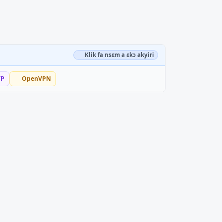
Klik fa nsɛm a ɛkɔ akyiri
TP
OpenVPN