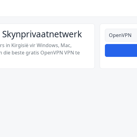
s Skynprivaatnetwerk
Alle tipes
s in Kirgisië vir Windows, Mac,
m die beste gratis OpenVPN VPN te