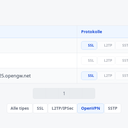
Protokolle
SSL
L2TP
SS
SSL
L2TP
SS
25.opengw.net
SSL
L2TP
SS
1
Alle tipes
SSL
L2TP/IPSec
OpenVPN
SSTP