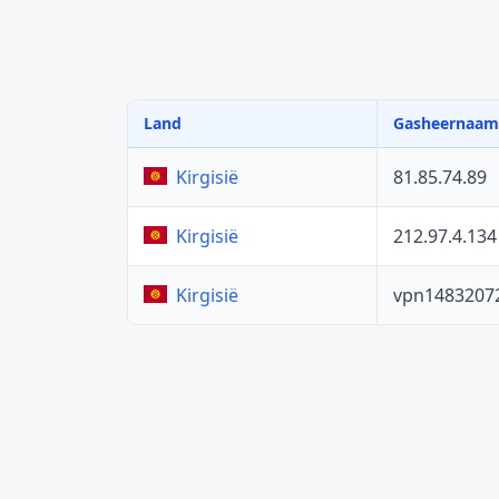
Land
Gasheernaam
81.85.74.89
Kirgisië
212.97.4.134
Kirgisië
vpn1483207
Kirgisië