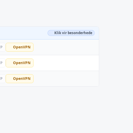
Klik vir besonderhede
TP
OpenVPN
TP
OpenVPN
TP
OpenVPN