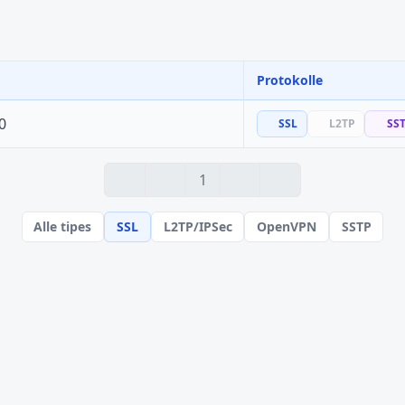
Protokolle
0
SSL
L2TP
SS
1
Alle tipes
SSL
L2TP/IPSec
OpenVPN
SSTP