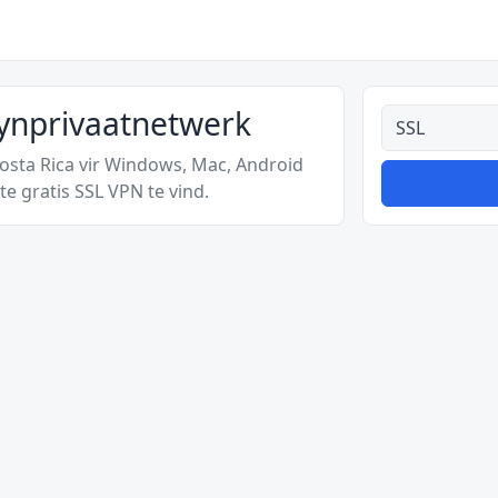
kynprivaatnetwerk
Alle tipes
Costa Rica vir Windows, Mac, Android
e gratis SSL VPN te vind.