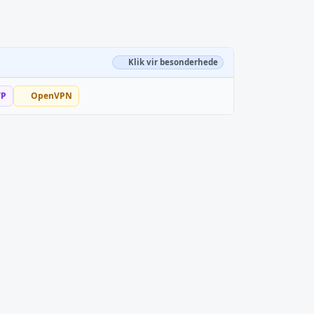
Klik vir besonderhede
TP
OpenVPN