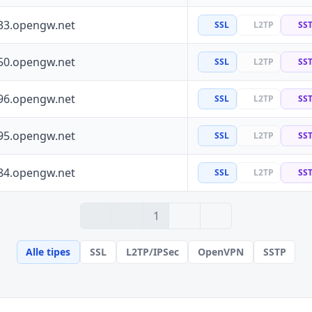
33.opengw.net
SSL
L2TP
SS
50.opengw.net
SSL
L2TP
SS
96.opengw.net
SSL
L2TP
SS
95.opengw.net
SSL
L2TP
SS
84.opengw.net
SSL
L2TP
SS
› 2
» 16
1
Alle tipes
SSL
L2TP/IPSec
OpenVPN
SSTP